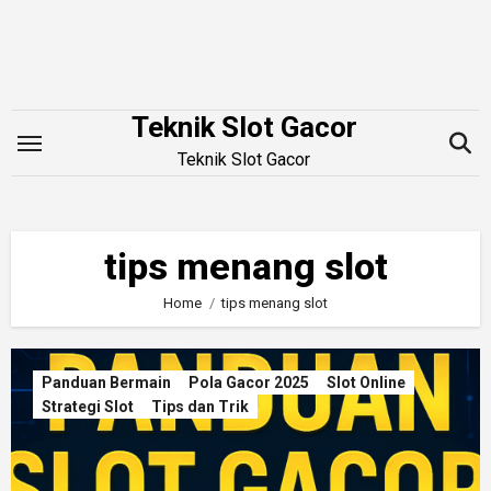
Skip
to
content
Teknik Slot Gacor
Teknik Slot Gacor
tips menang slot
Home
tips menang slot
Panduan Bermain
Pola Gacor 2025
Slot Online
Strategi Slot
Tips dan Trik