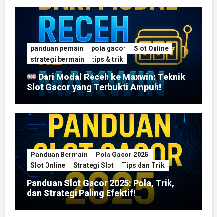
panduan pemain
pola gacor
Slot Online
strategi bermain
tips & trik
Dari Modal Receh ke Maxwin: Teknik
Slot Gacor yang Terbukti Ampuh!
Panduan Bermain
Pola Gacor 2025
Slot Online
Strategi Slot
Tips dan Trik
Panduan Slot Gacor 2025: Pola, Trik,
dan Strategi Paling Efektif!