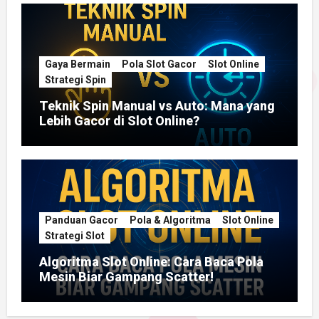
Gaya Bermain
Pola Slot Gacor
Slot Online
Strategi Spin
Teknik Spin Manual vs Auto: Mana yang
Lebih Gacor di Slot Online?
Panduan Gacor
Pola & Algoritma
Slot Online
Strategi Slot
Algoritma Slot Online: Cara Baca Pola
Mesin Biar Gampang Scatter!