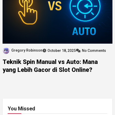
Gregory Robinson
October 18, 2025
No Comments
Teknik Spin Manual vs Auto: Mana
yang Lebih Gacor di Slot Online?
You Missed