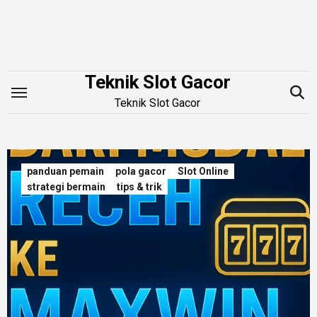
Skip
to
content
Teknik Slot Gacor
Teknik Slot Gacor
panduan pemain
pola gacor
Slot Online
strategi bermain
tips & trik