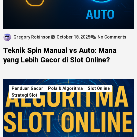
Gregory Robinson
October 18, 2025
No Comments
Teknik Spin Manual vs Auto: Mana
yang Lebih Gacor di Slot Online?
Panduan Gacor
Pola & Algoritma
Slot Online
Strategi Slot