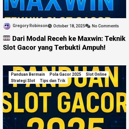
Gregory Robinson
October 18, 2025
No Comments
Dari Modal Receh ke Maxwin: Teknik
Slot Gacor yang Terbukti Ampuh!
Panduan Bermain
Pola Gacor 2025
Slot Online
Strategi Slot
Tips dan Trik