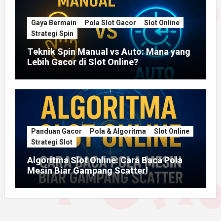
Gaya Bermain
Pola Slot Gacor
Slot Online
Strategi Spin
Teknik Spin Manual vs Auto: Mana yang
Lebih Gacor di Slot Online?
Panduan Gacor
Pola & Algoritma
Slot Online
Strategi Slot
Algoritma Slot Online: Cara Baca Pola
Mesin Biar Gampang Scatter!