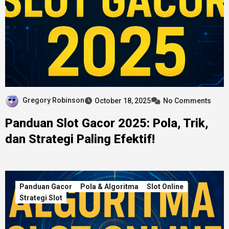
Gregory Robinson
October 18, 2025
No Comments
Panduan Slot Gacor 2025: Pola, Trik,
dan Strategi Paling Efektif!
Panduan Gacor
Pola & Algoritma
Slot Online
Strategi Slot