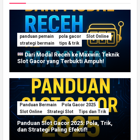
panduan pemain
pola gacor
Slot Online
strategi bermain
tips & trik
Dari Modal Receh ke Maxwin: Teknik
Slot Gacor yang Terbukti Ampuh!
Panduan Bermain
Pola Gacor 2025
Slot Online
Strategi Slot
Tips dan Trik
Panduan Slot Gacor 2025: Pola, Trik,
dan Strategi Paling Efektif!