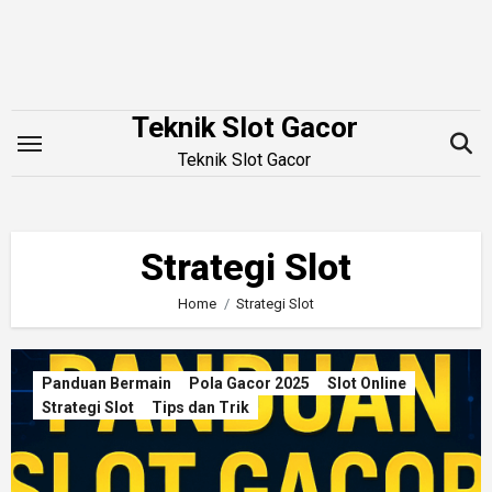
Skip
to
content
Teknik Slot Gacor
Teknik Slot Gacor
Strategi Slot
Home
Strategi Slot
Panduan Bermain
Pola Gacor 2025
Slot Online
Strategi Slot
Tips dan Trik