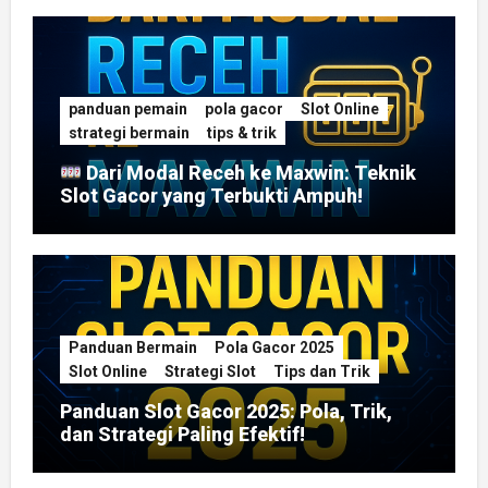
panduan pemain
pola gacor
Slot Online
strategi bermain
tips & trik
Dari Modal Receh ke Maxwin: Teknik
Slot Gacor yang Terbukti Ampuh!
Panduan Bermain
Pola Gacor 2025
Slot Online
Strategi Slot
Tips dan Trik
Panduan Slot Gacor 2025: Pola, Trik,
dan Strategi Paling Efektif!