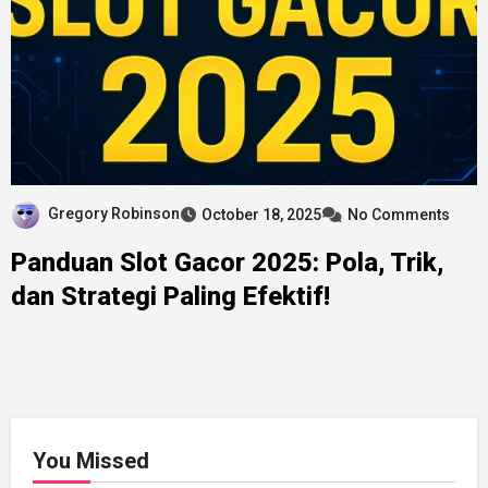
Gregory Robinson
October 18, 2025
No Comments
Panduan Slot Gacor 2025: Pola, Trik,
dan Strategi Paling Efektif!
You Missed