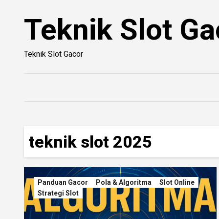
Skip
Teknik Slot Ga
to
content
Teknik Slot Gacor
teknik slot 2025
Panduan Gacor
Pola & Algoritma
Slot Online
Strategi Slot