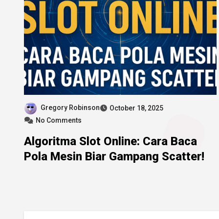
Gregory Robinson
October 18, 2025
No Comments
Algoritma Slot Online: Cara Baca
Pola Mesin Biar Gampang Scatter!