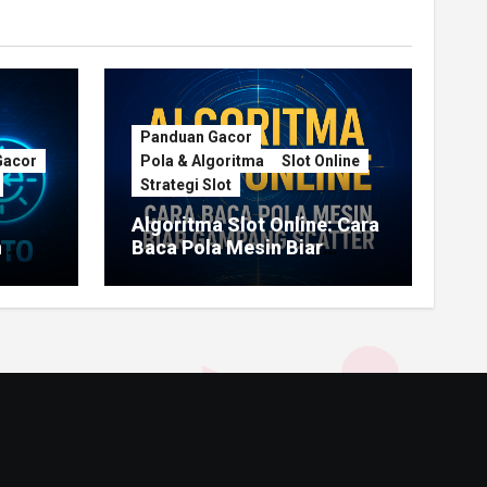
Panduan Gacor
Gacor
Pola & Algoritma
Slot Online
Strategi Slot
Algoritma Slot Online: Cara
h
Baca Pola Mesin Biar
Gampang Scatter!