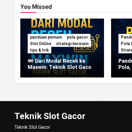
You Missed
panduan pemain
pola gacor
Pand
Slot Online
strategi bermain
Pola 
tips & trik
Strat
Dari Modal Receh ke
Pandu
Maxwin: Teknik Slot Gacor
Pola,
yang Terbukti Ampuh!
Palin
Teknik Slot Gacor
Teknik Slot Gacor