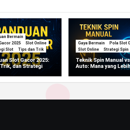
uan Bermain
Gacor 2025
Slot Online
Gaya Bermain
Pola Slot 
egi Slot
Tips dan Trik
Slot Online
Strategi Spin
an Slot Gacor 2025:
Teknik Spin Manual vs
 Trik, dan Strategi
Auto: Mana yang Lebi
g Efektif!
Gacor di Slot Online?