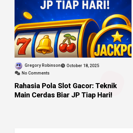
Gregory Robinson
October 18, 2025
No Comments
Rahasia Pola Slot Gacor: Teknik
Main Cerdas Biar JP Tiap Hari!