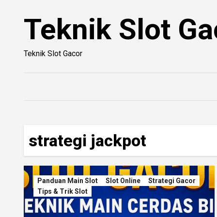
Skip
Teknik Slot Ga
to
content
Teknik Slot Gacor
strategi jackpot
Panduan Main Slot
Slot Online
Strategi Gacor
Tips & Trik Slot