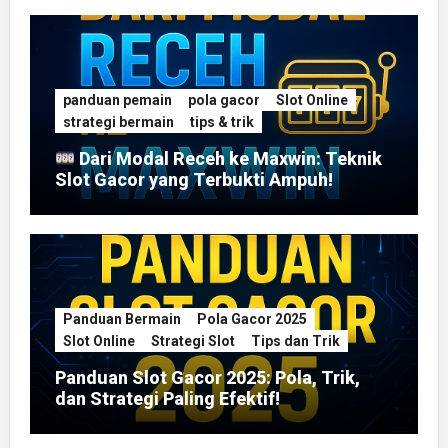
panduan pemain
pola gacor
Slot Online
strategi bermain
tips & trik
Dari Modal Receh ke Maxwin: Teknik
Slot Gacor yang Terbukti Ampuh!
Panduan Bermain
Pola Gacor 2025
Slot Online
Strategi Slot
Tips dan Trik
Panduan Slot Gacor 2025: Pola, Trik,
dan Strategi Paling Efektif!