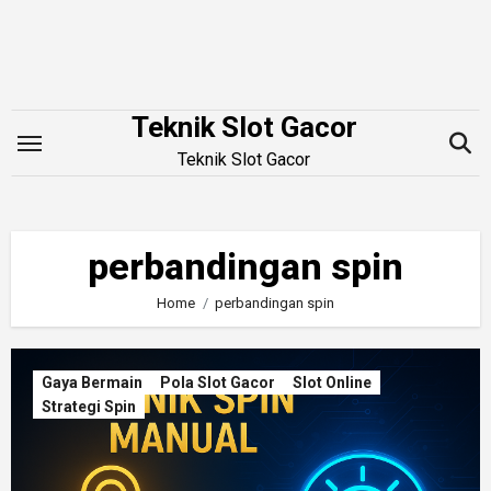
Skip
to
content
Teknik Slot Gacor
Teknik Slot Gacor
perbandingan spin
Home
perbandingan spin
Gaya Bermain
Pola Slot Gacor
Slot Online
Strategi Spin