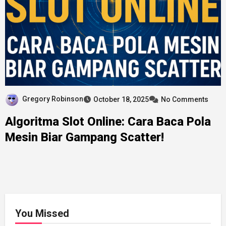
Gregory Robinson
October 18, 2025
No Comments
Algoritma Slot Online: Cara Baca Pola
Mesin Biar Gampang Scatter!
You Missed